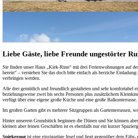
Liebe Gäste, liebe Freunde ungestörter R
Sie finden unser Haus „Kiek-Rinn“ mit drei Ferienwohnungen auf de
herein“ – verstehen Sie das doch bitte einfach als herziche Einladung
verbringen werden.
Alle drei gemütlich und freundlich gestalteten und sehr komfortabel 
beziehungsweise zwei bis sechs Personen plus zusätzlichem Kleink
verfügt über eine eigene große Küche und eine große Balkonterrasse.
Im großen Garten gibt es mehrere Sitzgruppen als Gartenterrassen, w
Hinter unserem Grundstück beginnen die Dünen und Sie können abends
kleinen aber feinen Geschäften ist es ebenfalls nur ein kurzer Spazier
Spiekeroog
ist eine einzigartige Insel und liegt gegenüber dem Fähr