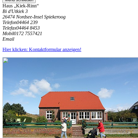
Haus „Kiek-Rinn“
Bi d'Utkiek 3
26474 Nordsee-Insel Spiekeroog
Telefon
04464 239
Telefax
04464 8453
Mobil
0172 7557421
Email
Hier klicken: Kontaktformular anzeigen!