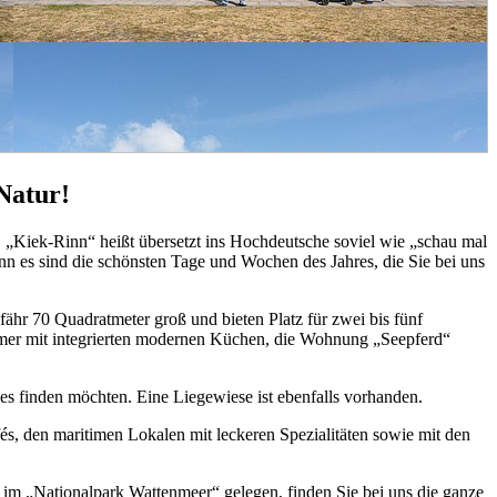
Natur!
e. „Kiek-Rinn“ heißt übersetzt ins Hochdeutsche soviel wie „schau mal
enn es sind die schönsten Tage und Wochen des Jahres, die Sie bei uns
fähr 70 Quadratmeter groß und bieten Platz für zwei bis fünf
mer mit integrierten modernen Küchen, die Wohnung „Seepferd“
es finden möchten. Eine Liegewiese ist ebenfalls vorhanden.
, den maritimen Lokalen mit leckeren Spezialitäten sowie mit den
n im „Nationalpark Wattenmeer“ gelegen, finden Sie bei uns die ganze