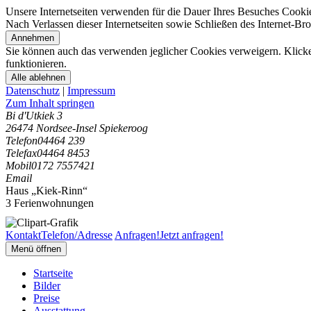
Unsere Internetseiten verwenden für die Dauer Ihres Besuches Cooki
Nach Verlassen dieser Internetseiten sowie Schließen des Internet-B
Annehmen
Sie können auch das verwenden jeglicher Cookies verweigern. Klicken
funktionieren.
Alle ablehnen
Datenschutz
|
Impressum
Zum Inhalt springen
Bi d'Utkiek 3
26474 Nordsee-Insel Spiekeroog
Telefon
04464 239
Telefax
04464 8453
Mobil
0172 7557421
Email
Haus „Kiek-Rinn“
3 Ferienwohnungen
Kontakt
Telefon/Adresse
Anfragen!
Jetzt anfragen!
Menü öffnen
Startseite
Bilder
Preise
Ausstattung