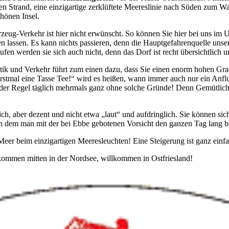
en Strand, eine einzigartige zerklüftete Meereslinie nach Süden zum Wat
hönen Insel.
hrzeug-Verkehr ist hier nicht erwünscht. So können Sie hier bei uns im
 lassen. Es kann nichts passieren, denn die Hauptgefahrenquelle unsere
aufen werden sie sich auch nicht, denn das Dorf ist recht übersichtlich u
ktik und Verkehr führt zum einen dazu, dass Sie einen enorm hohen G
erstmal eine Tasse Tee!“ wird es heißen, wann immer auch nur ein Anflug
e in der Regel täglich mehrmals ganz ohne solche Gründe! Denn Gemütli
h, aber dezent und nicht etwa „laut“ und aufdringlich. Sie können sich
an dem man mit der bei Ebbe gebotenen Vorsicht den ganzen Tag lang 
er beim einzigartigen Meeresleuchten! Eine Steigerung ist ganz einfa
lkommen mitten in der Nordsee, willkommen in Ostfriesland!