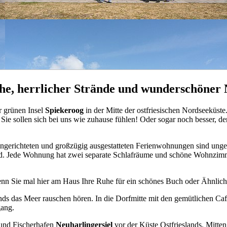
uhe, herrlicher Strände und wunderschöner 
r grünen Insel
Spiekeroog
in der Mitte der ostfriesischen Nordseeküst
: Sie sollen sich bei uns wie zuhause fühlen! Oder sogar noch besser, d
eingerichteten und großzügig ausgestatteten Ferienwohnungen sind unge
ind. Jede Wohnung hat zwei separate Schlafräume und schöne Wohnzim
enn Sie mal hier am Haus Ihre Ruhe für ein schönes Buch oder Ähnlich
 das Meer rauschen hören. In die Dorfmitte mit den gemütlichen Cafés
gang.
- und Fischerhafen
Neuharlingersiel
vor der Küste Ostfrieslands. Mitte