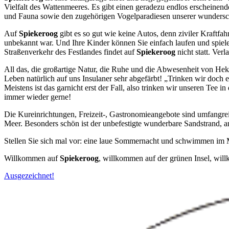
Vielfalt des Wattenmeeres. Es gibt einen geradezu endlos erscheinend
und Fauna sowie den zugehörigen Vogelparadiesen unserer wundersc
Auf
Spiekeroog
gibt es so gut wie keine Autos, denn ziviler Kraftfa
unbekannt war. Und Ihre Kinder können Sie einfach laufen und spielen
Straßenverkehr des Festlandes findet auf
Spiekeroog
nicht statt. Verl
All das, die großartige Natur, die Ruhe und die Abwesenheit von He
Leben natürlich auf uns Insulaner sehr abgefärbt! „Trinken wir doch 
Meistens ist das garnicht erst der Fall, also trinken wir unseren Te
immer wieder gerne!
Die Kureinrichtungen, Freizeit-, Gastronomieangebote sind umfangreic
Meer. Besonders schön ist der unbefestigte wunderbare Sandstrand, 
Stellen Sie sich mal vor: eine laue Sommernacht und schwimmen im Me
Willkommen auf
Spiekeroog
, willkommen auf der grünen Insel, wil
Ausgezeichnet!